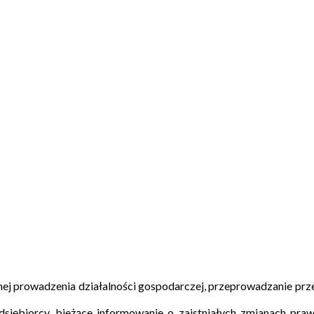
ów
 prowadzenia działalności gospodarczej, przeprowadzanie przez
edsiębiorcy, bieżące informowanie o zaistniałych zmianach p