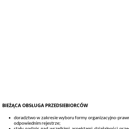
Obsługa przedsiębiorc
BIEŻĄCA OBSŁUGA PRZEDSIEBIORCÓW
doradztwo w zakresie wyboru formy organizacyjno-prawnej
odpowiednim rejestrze;
stały nadzór nad wszelkimi aspektami działalności prz