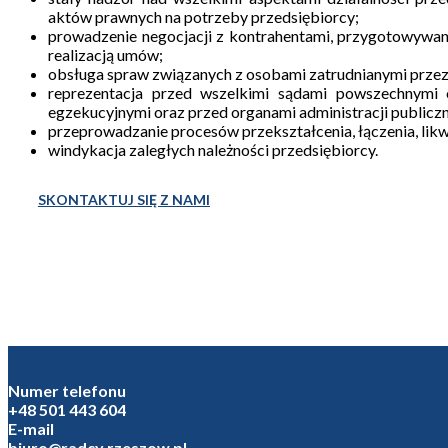
aktów prawnych na potrzeby przedsiębiorcy;
prowadzenie negocjacji z kontrahentami, przygotowywan
realizacją umów;
obsługa spraw związanych z osobami zatrudnianymi przez p
reprezentacja przed wszelkimi sądami powszechnymi o
egzekucyjnymi oraz przed organami administracji publiczne
przeprowadzanie procesów przekształcenia, łączenia, likwi
windykacja zaległych należności przedsiębiorcy.
SKONTAKTUJ SIĘ Z NAMI
Numer telefonu
+48 501 443 604
E-mail
biuro@radcy.rzeszow.pl