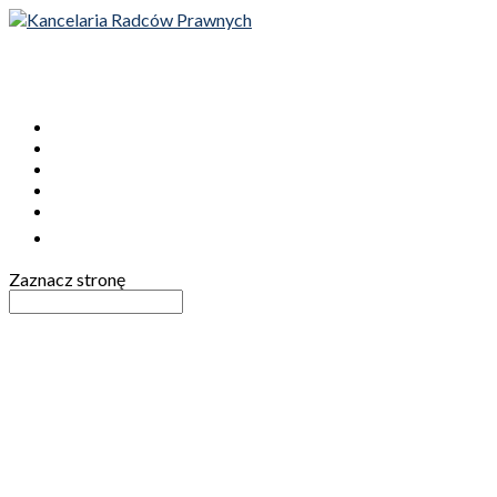
STRONA GŁÓWNA
OFERTA
O NAS
AKTUALNOŚCI
KONTAKT

Zaznacz stronę