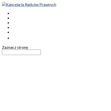
STRONA GŁÓWNA
OFERTA
O NAS
AKTUALNOŚCI
KONTAKT

Zaznacz stronę