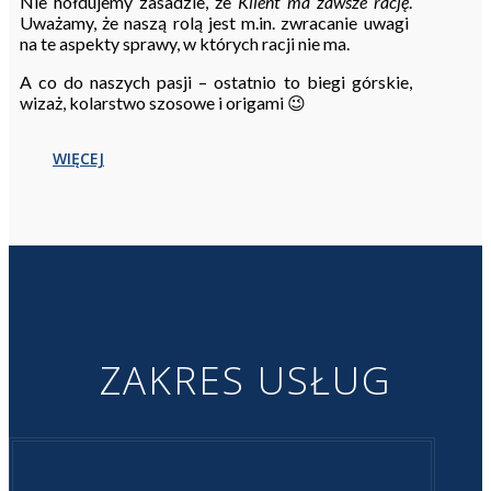
Nie hołdujemy zasadzie, że
Klient ma zawsze rację
.
Uważamy, że naszą rolą jest m.in. zwracanie uwagi
na te aspekty sprawy, w których racji nie ma.
A co do naszych pasji – ostatnio to biegi górskie,
wizaż, kolarstwo szosowe i origami 😉
WIĘCEJ
ZAKRES USŁUG